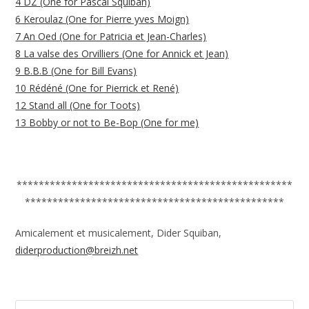
4 DZ (One for Pascal Squiban)
6 Keroulaz (One for Pierre yves Moign)
7 An Oed (One for Patricia et Jean-Charles)
8 La valse des Orvilliers (One for Annick et Jean)
9 B.B.B (One for Bill Evans)
10 Rédéné (One for Pierrick et René)
12 Stand all (One for Toots)
13 Bobby or not to Be-Bop (One for me)
**************************************************
***********************************************
Amicalement et musicalement, Dider Squiban,
diderproduction@breizh.net