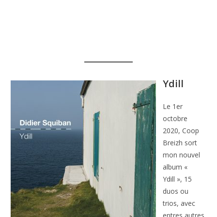
Ydill
Le 1er
octobre
2020, Coop
Breizh sort
mon nouvel
album «
Ydill », 15
duos ou
trios, avec
entres autres