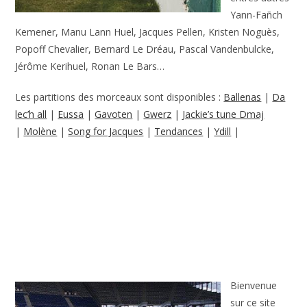
Yann-Fañch
Kemener, Manu Lann Huel, Jacques Pellen, Kristen Noguès,
Popoff Chevalier, Bernard Le Dréau, Pascal Vandenbulcke,
Jérôme Kerihuel, Ronan Le Bars…
Les partitions des morceaux sont disponibles :
Ballenas
|
Da
lec’h all
|
Eussa
|
Gavoten
|
Gwerz
|
Jackie’s tune Dmaj
|
Molène
|
Song for Jacques
|
Tendances
|
Ydill
|
Bienvenue
sur ce site