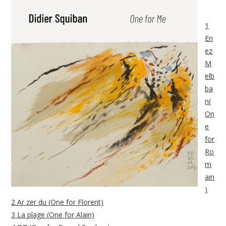
1
En
ez
M
elb
ba
n(
On
e
for
Ro
m
ain
)
2 Ar zer du (One for Florent)
3 La plage (One for Alain)