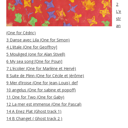
2
L’e
str
an
(One for Cédric)
3 Danse avec Lila (One for Simon)
4 L’étale (One for Geoffroy]
5 Mouliged (one for Alan Stivell)
6 My sea song [One for Poun]
7 L’écolier (One for Marlène et Hervé)
8 Suite de Plinn (One for Cécile et Jérôme)
9 Mer d’Iroise (One for Jean-Louis)_def
10 angelus (One for sabine et popoff)
11 One for Two (One for Gaby)
12 La mer est immense (One for Pascal)
14 A Enez Plat (Ghost track 1)
14 B Changet ( Ghost track 2 )