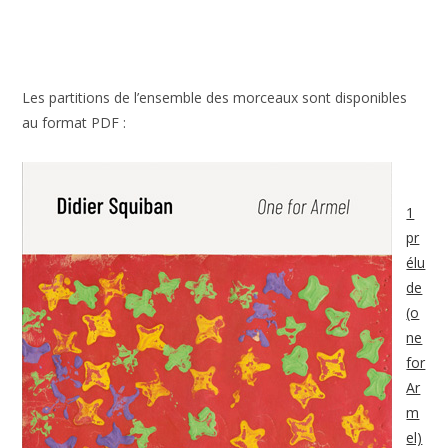
Les partitions de l’ensemble des morceaux sont disponibles
au format PDF :
1
pr
élu
de
(o
ne
for
Ar
m
el)