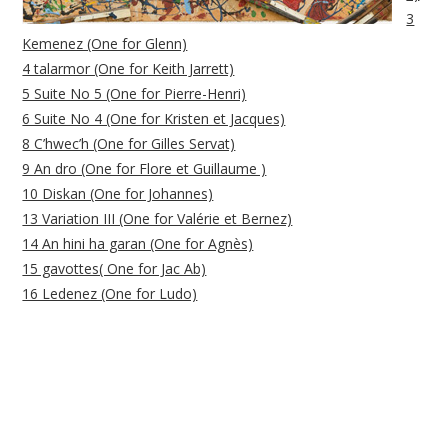
3
Kemenez (One for Glenn)
4 talarmor (One for Keith Jarrett)
5 Suite No 5 (One for Pierre-Henri)
6 Suite No 4 (One for Kristen et Jacques)
8 C’hwec’h (One for Gilles Servat)
9 An dro (One for Flore et Guillaume )
10 Diskan (One for Johannes)
13 Variation III (One for Valérie et Bernez)
14 An hini ha garan (One for Agnès)
15 gavottes( One for Jac Ab)
16 Ledenez (One for Ludo)