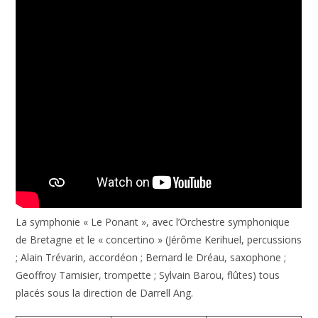
La symphonie « Le Ponant », avec l’Orchestre symphonique
de Bretagne et le « concertino » (Jérôme Kerihuel, percussions
; Alain Trévarin, accordéon ; Bernard le Dréau, saxophone ;
Geoffroy Tamisier, trompette ; Sylvain Barou, flûtes) tous
placés sous la direction de Darrell Ang.