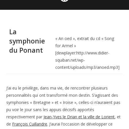
La
« An oed », extrait du cd « Song
symphonie
for Armel »
du Ponant
[dewplayer:http://www.didier-
squiban.net/wp-
content/uploads/mp3/anoed.mp3]
J’ai eu le privilège, dans ma vie, de rencontrer plusieurs
personnalités qui ont transformé mon destin. S’agissant des
symphonies « Bretagne » et « Iroise », celles-ci n’auraient pas
pu voir le jour sans les appuis décisifs apportés
respectivement par
Jean-Yves le Drian et la ville de Lorient
, et
de
François Cuillandre
. J’aurai l’occasion de développer ce