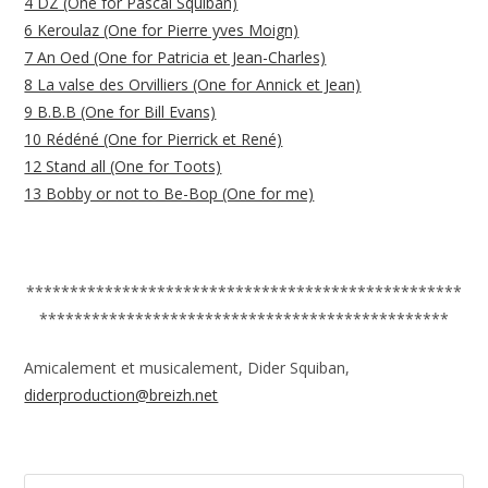
4 DZ (One for Pascal Squiban)
6 Keroulaz (One for Pierre yves Moign)
7 An Oed (One for Patricia et Jean-Charles)
8 La valse des Orvilliers (One for Annick et Jean)
9 B.B.B (One for Bill Evans)
10 Rédéné (One for Pierrick et René)
12 Stand all (One for Toots)
13 Bobby or not to Be-Bop (One for me)
**************************************************
***********************************************
Amicalement et musicalement, Dider Squiban,
diderproduction@breizh.net