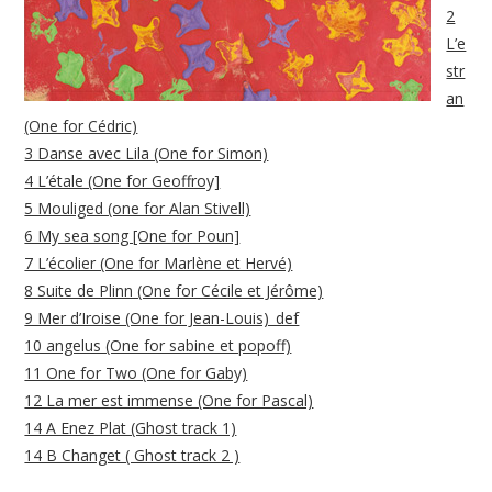
2
L’e
str
an
(One for Cédric)
3 Danse avec Lila (One for Simon)
4 L’étale (One for Geoffroy]
5 Mouliged (one for Alan Stivell)
6 My sea song [One for Poun]
7 L’écolier (One for Marlène et Hervé)
8 Suite de Plinn (One for Cécile et Jérôme)
9 Mer d’Iroise (One for Jean-Louis)_def
10 angelus (One for sabine et popoff)
11 One for Two (One for Gaby)
12 La mer est immense (One for Pascal)
14 A Enez Plat (Ghost track 1)
14 B Changet ( Ghost track 2 )