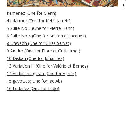
3
Kemenez (One for Glenn)
4 talarmor (One for Keith Jarrett)
5 Suite No 5 (One for Pierre-Henri)
6 Suite No 4 (One for Kristen et Jacques)
8 C’hwec’h (One for Gilles Servat)
9 An dro (One for Flore et Guillaume )
10 Diskan (One for Johannes)
13 Variation III (One for Valérie et Bernez)
14 An hini ha garan (One for Agnès)
15 gavottes( One for Jac Ab)
16 Ledenez (One for Ludo)