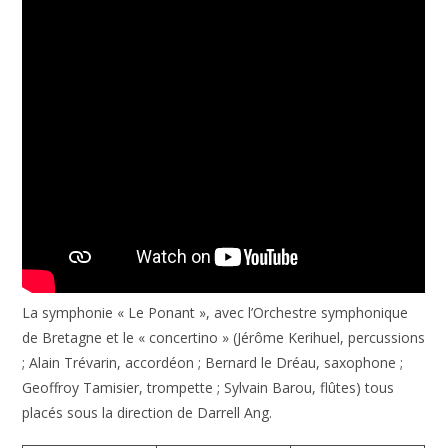
La symphonie « Le Ponant », avec l’Orchestre symphonique
de Bretagne et le « concertino » (Jérôme Kerihuel, percussions
; Alain Trévarin, accordéon ; Bernard le Dréau, saxophone ;
Geoffroy Tamisier, trompette ; Sylvain Barou, flûtes) tous
placés sous la direction de Darrell Ang.