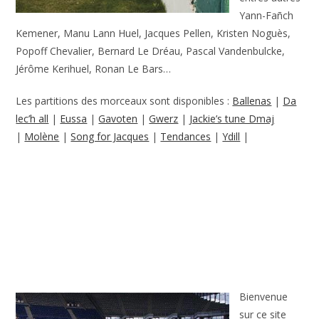
Yann-Fañch
Kemener, Manu Lann Huel, Jacques Pellen, Kristen Noguès,
Popoff Chevalier, Bernard Le Dréau, Pascal Vandenbulcke,
Jérôme Kerihuel, Ronan Le Bars…
Les partitions des morceaux sont disponibles :
Ballenas
|
Da
lec’h all
|
Eussa
|
Gavoten
|
Gwerz
|
Jackie’s tune Dmaj
|
Molène
|
Song for Jacques
|
Tendances
|
Ydill
|
Bienvenue
sur ce site