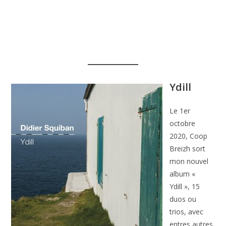
Ydill
Le 1er
octobre
2020, Coop
Breizh sort
mon nouvel
album «
Ydill », 15
duos ou
trios, avec
entres autres