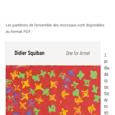
Les partitions de l’ensemble des morceaux sont disponibles
au format PDF :
1
pr
élu
de
(o
ne
for
Ar
m
el)