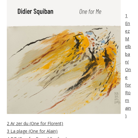
1
En
ez
M
elb
ba
n(
On
e
for
Ro
m
ain
)
2 Ar zer du (One for Florent)
3 La plage (One for Alain)