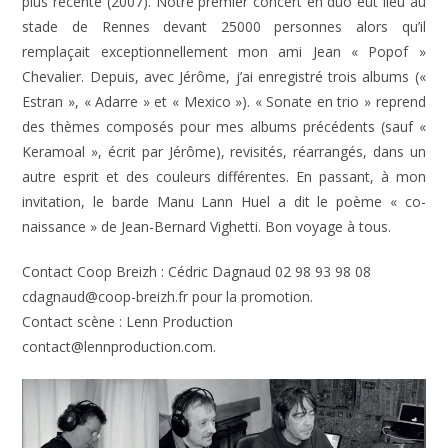
plus récente (2007). Notre premier concert en duo eut lieu au
stade de Rennes devant 25000 personnes alors qu’il
remplaçait exceptionnellement mon ami Jean « Popof »
Chevalier. Depuis, avec Jérôme, j’ai enregistré trois albums («
Estran », « Adarre » et « Mexico »). « Sonate en trio » reprend
des thèmes composés pour mes albums précédents (sauf «
Keramoal », écrit par Jérôme), revisités, réarrangés, dans un
autre esprit et des couleurs différentes. En passant, à mon
invitation, le barde Manu Lann Huel a dit le poème « co-
naissance » de Jean-Bernard Vighetti. Bon voyage à tous.
Contact Coop Breizh : Cédric Dagnaud 02 98 93 98 08
cdagnaud@coop-breizh.fr pour la promotion.
Contact scène : Lenn Production
contact@lennproduction.com.