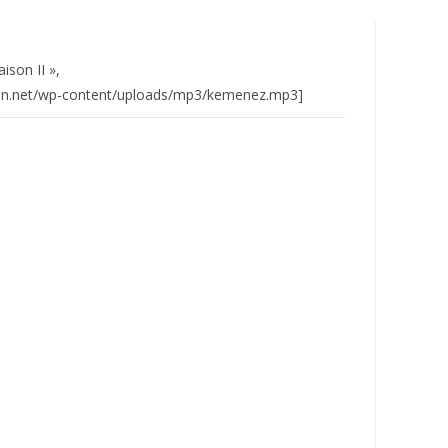
ison II »,
iban.net/wp-content/uploads/mp3/kemenez.mp3]