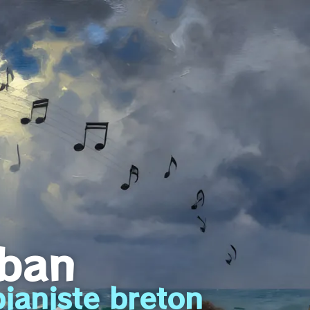
iban
ianiste breton