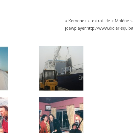
« Kemenez », extrait de « Molène sa
[dewplayer:http://www.didier-squ