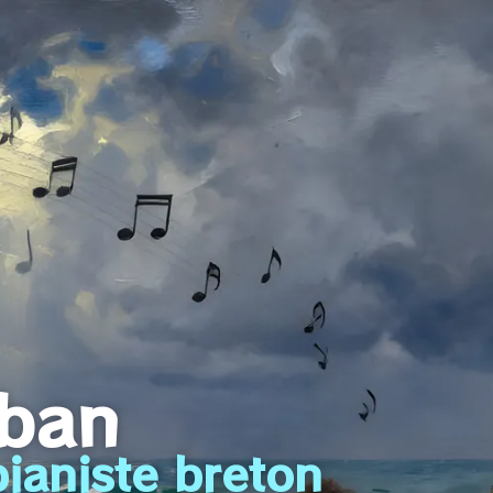
iban
ianiste breton