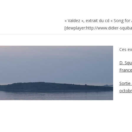
« Valdez », extrait du cd « Song for
[dewplayer:http://www.didier-squi
Ces ex
D. Squ
Franc
Sortie
octob