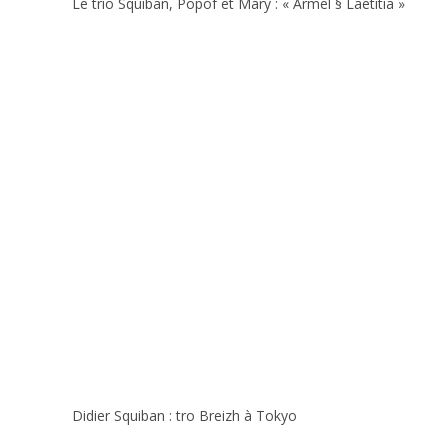
Le trio Squiban, Popof et Mary : « Armel § Laetitia »
Didier Squiban : tro Breizh à Tokyo